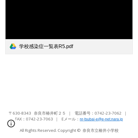
学校感染症一覧表R5.pdf
〒630-8343 奈良市椿井町２５
｜
電話番号：0742-23-7062
｜
FAX：
0742-23-7063
｜ Eメール
：
nr-tsubai-e@e-net.nara.jp
All Rights Reserved. Copyright ©
奈良市立椿井小学校