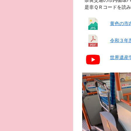
奈良交通の市内循環
是非ＱＲコードを読
黄色の市
令和３年
世界遺産