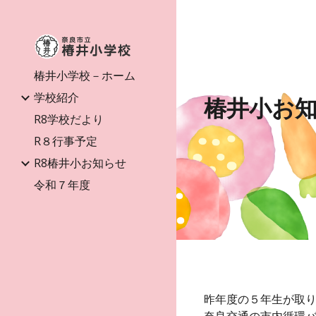
Sk
椿井小学校－ホーム
学校紹介
椿井小お
R8学校だより
R８行事予定
R8椿井小お知らせ
令和７年度
昨年度の５年生が取